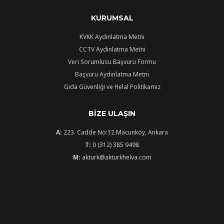
KURUMSAL
KVKK Aydınlatma Metni
CCTV Aydınlatma Metni
Veri Sorumlusu Başvuru Formu
Başvuru Aydınlatma Metni
Gıda Güvenliği ve Helal Politikamız
BIZE ULAŞIN
A:
223. Cadde No:12 Macunköy, Ankara
T:
0 (312) 385 9498
M:
akturk@akturkhelva.com