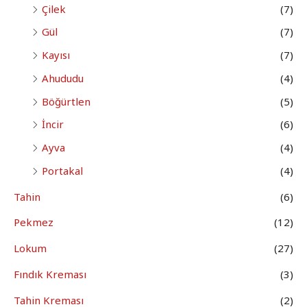
Çilek
(7)
Gül
(7)
Kayısı
(7)
Ahududu
(4)
Böğürtlen
(5)
İncir
(6)
Ayva
(4)
Portakal
(4)
Tahin
(6)
Pekmez
(12)
Lokum
(27)
Fındık Kreması
(3)
Tahin Kreması
(2)