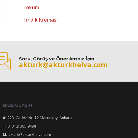
Lokum
Fındık Kreması
Soru, Görüş ve Önerileriniz İçin
akturk@akturkhelva.com
BIZE ULAŞIN
A:
223. Cadde No:12 Macunköy, Ankara
T:
0 (312) 385 9498
M:
akturk@akturkhelva.com