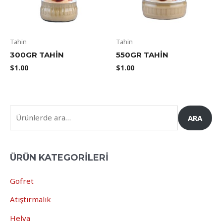
Tahin
Tahin
300GR TAHIN
550GR TAHIN
$
1.00
$
1.00
ARA
ÜRÜN KATEGORILERI
Gofret
Atıştırmalık
Helva